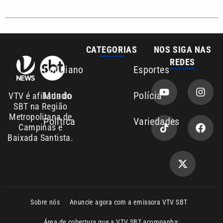
REDES
Cotidiano
Esportes
Mundo
Polícia
VTV é afiliada do
SBT na Região
Metropolitana de
Política
Variedades
Campinas e
Baixada Santista.
Sobre nós
Anuncie agora com a emissora VTV SBT
Área de cobertura que a VTV SBT acompanha:
Entre em contato com a VTV News
Copyright © 2026. Todos os direitos