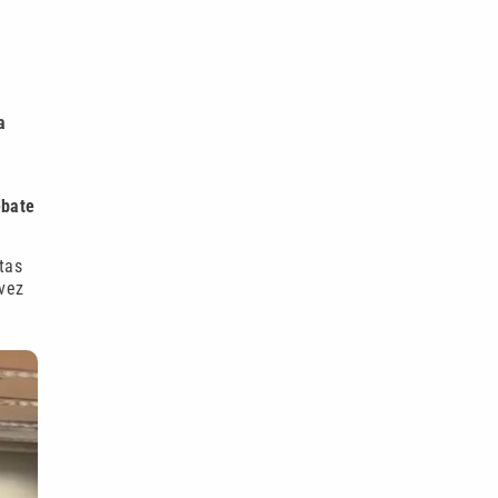
a
ebate
tas
 vez