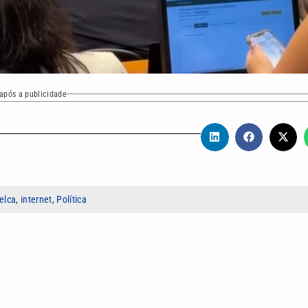
após a publicidade
elca
,
internet
,
Política
 capital federal, atualiza os bastidores da politica e as