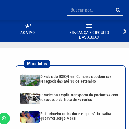
AO VIVO
BRAGANÇA E CIRCUITO
DAS ÁGUAS
Mais lidas
Dívidas de ISSQN em Campinas podem ser
renegociadas até 30 de setembro
Piracicaba amplia transporte de pacientes com
renovação da frota de veículos
Pai, primeiro treinador e empresário: saiba
quem foi Jorge Messi