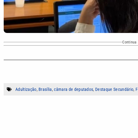
Continua 
Adultização
,
Brasília
,
câmara de deputados
,
Destaque Secundário
,
F
Autor
Maycon Leão
Correspondente da VTV em Brasília. Direto da