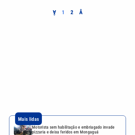
Â
1
2
Â
Mais lidas
Motorista sem habilitação e embriagado invade
pizzaria e deixa feridos em Mongaguá
Dia dos Pais: saiba como escolher o presente ideal
segundo a astrologia
Desafio Teleton revela kit completo e abre
doações nesta segunda-feira; veja como participar
ABIH-SP promove encontro no Guarujá sobre
desafios da hotelaria
Vini Jr. reage a foto de atriz trans com emoji de
surpresa, diz coluna