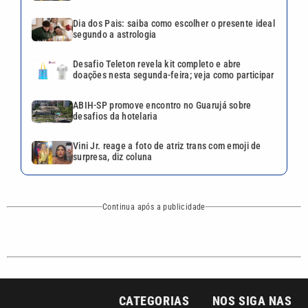
Continua após a publicidade
CATEGORIAS
NOS SIGA NAS
REDES
Cotidiano
Esportes
Mundo
Polícia
VTV é afiliada do
SBT na Região
Metropolitana de
Política
Variedades
Campinas e
Baixada Santista.
Sobre nós
Anuncie agora com a emissora VTV SBT