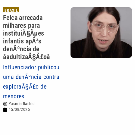
BRASIL
Felca arrecada
milhares para
instituiÃ§Ãµes
infantis apÃ³s
denÃºncia de
âadultizaÃ§Ã£oâ
Influenciador publicou
uma denÃºncia contra
exploraÃ§Ã£o de
menores
Yasmin Rachid
15/08/2025