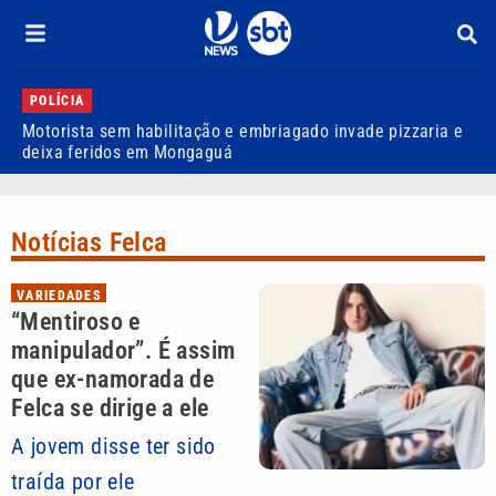
POLÍCIA
Motorista sem habilitação e embriagado invade pizzaria e
D
deixa feridos em Mongaguá
a
Notícias Felca
VARIEDADES
“Mentiroso e
manipulador”. É assim
que ex-namorada de
Felca se dirige a ele
A jovem disse ter sido
traída por ele