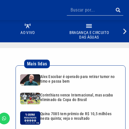
AO VIVO
BRAGANÇA E CIRCUITO
DAS ÁGUAS
Mais lidas
Alex Escobar é operado para retirar tumor no
timo e passa bem
Corinthians vence Internacional, mas acaba
eliminado da Copa do Brasil
Quina 7085 tem prêmio de R$ 10,5 milhões
nesta quinta; veja o resultado