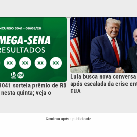
Lula busca nova convers
após escalada da crise ent
041 sorteia prêmio de R$
EUA
nesta quinta; veja o
Continua após a publicidade
NO
o
Esportes
Mundo
Política
Variedades
bertura que a VTV SBT acompanha:
Entre em contato com a VTV News