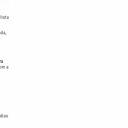
lista
ada,
ra
com a
 dias