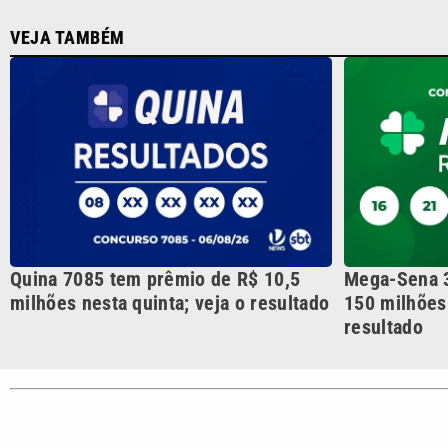
Quina 7085 tem prêmio de R$ 10,5
Mega-Sena 3
milhões nesta quinta; veja o resultado
150 milhões 
resultado
CATEGORIAS
Cotidian
VTV é afiliada do SBT na
Polícia
Região Metropolitana de
Campinas e Baixada
Santista.
Sobre nós
Anuncie agora com a emissora VTV SBT
Área de co