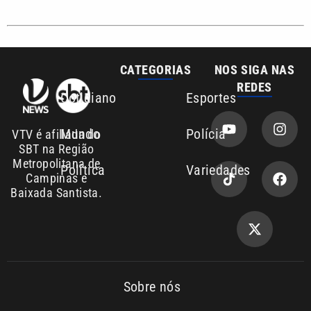
CATEGORIAS
NOS SIGA NAS
REDES
Cotidiano
Esportes
Mundo
Polícia
VTV é afiliada do
SBT na Região
Metropolitana de
Política
Variedades
Campinas e
Baixada Santista.
Sobre nós
Anuncie agora com a emissora VTV SBT
Área de cobertura que a VTV SBT acompanha: