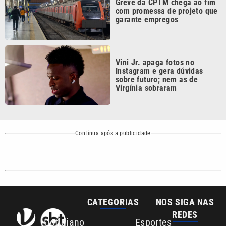
Vini Jr. apaga fotos no
Instagram e gera dúvidas
sobre futuro; nem as de
Virgínia sobraram
Continua após a publicidade
CATEGORIAS
NOS SIGA NAS
REDES
Cotidiano
Esportes
Mundo
Polícia
VTV é afiliada do
SBT na Região
Metropolitana de
Política
Variedades