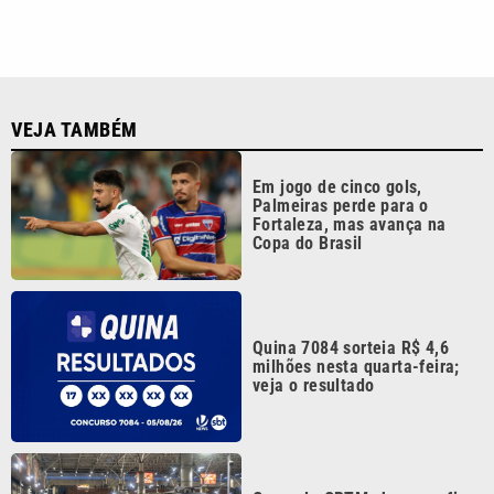
VEJA TAMBÉM
Em jogo de cinco gols,
Palmeiras perde para o
Fortaleza, mas avança na
Copa do Brasil
Quina 7084 sorteia R$ 4,6
milhões nesta quarta-feira;
veja o resultado
Greve da CPTM chega ao fim
com promessa de projeto que
garante empregos