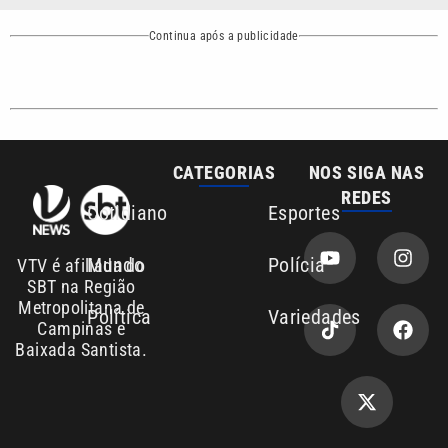
CATEGORIAS
NOS SIGA NAS
REDES
Cotidiano
Esportes
Mundo
Polícia
VTV é afiliada do
SBT na Região
Metropolitana de
Política
Variedades
Campinas e
Baixada Santista.
Sobre nós
Anuncie agora com a emissora VTV SBT
Área de cobertura que a VTV SBT acompanha: