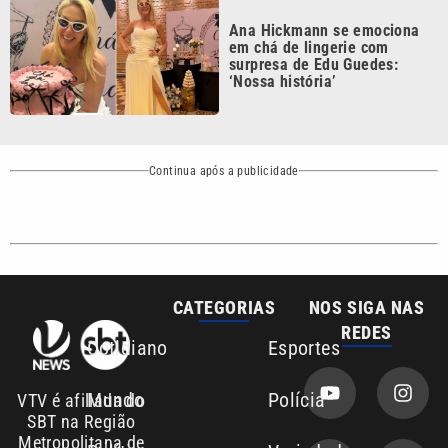
surpresa de Edu Guedes:
‘Nossa história’
Continua após a publicidade
CATEGORIAS
NOS SIGA NAS
REDES
Cotidiano
Esportes
Mundo
Polícia
VTV é afiliada do
SBT na Região
Metropolitana de
Política
Variedades
Campinas e
Baixada Santista.