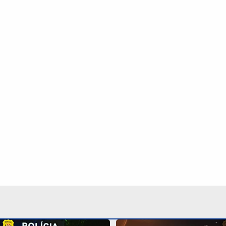
peito de estuprar
Dupla se passa por funcio
tro de escola é preso no
telefonia e furta cabos e
Bárbara
Continua após a publicidade
NO
o
Esportes
Mundo
Política
Variedades