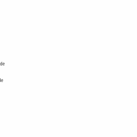
nde
de