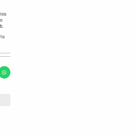
nhou
eo
b.
viu