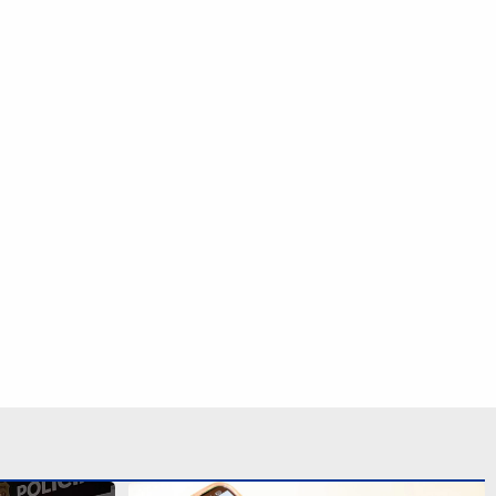
nários de
Botão do pânico e localização: 7 apps
m Santa
para a segurança das mulheres
S SIGA NAS REDES