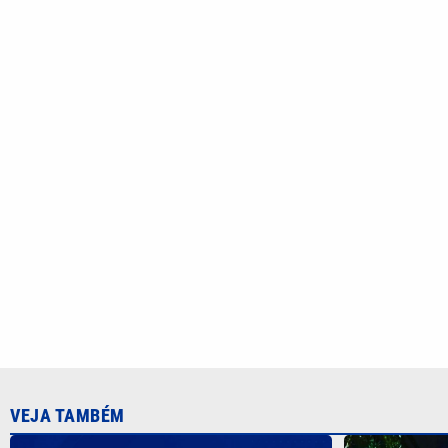
Inspetor sus
crianças den
Quina 7086 sorteia R$ 600 mil nesta
litoral de SP
sexta; veja como apostar
CATEGORIAS
Cotidian
VTV é afiliada do SBT na
Polícia
Região Metropolitana de
Campinas e Baixada