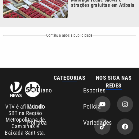
Continua após a publicidade
CATEGORIAS
NOS SIGA NAS
REDES
Cotidiano
Esportes
Mundo
Polícia
VTV é afiliada do
SBT na Região
Metropolitana de
Política
Variedades
Campinas e
Baixada Santista.