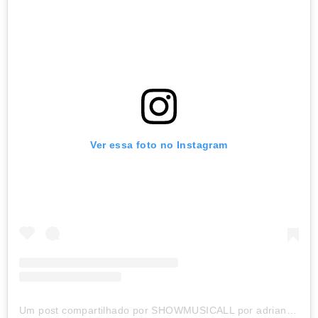
Ver essa foto no Instagram
Um post compartilhado por SHOWMUSICALL por adrian coimbra (@showmusicall)