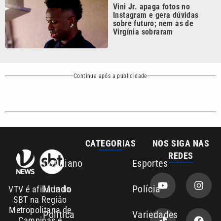
Virgínia sobraram
Continua após a publicidade
CATEGORIAS
NOS SIGA NAS
REDES
Cotidiano
Esportes
Mundo
Polícia
VTV é afiliada do
SBT na Região
Metropolitana de
Política
Variedades
Campinas e
Baixada Santista.