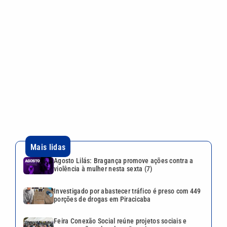
Mais lidas
Agosto Lilás: Bragança promove ações contra a
violência à mulher nesta sexta (7)
Investigado por abastecer tráfico é preso com 449
porções de drogas em Piracicaba
Feira Conexão Social reúne projetos sociais e
programação cultural em Campinas
Queda da Voepass: laudo da PF revela falhas que
contribuíram para tragédia
Vini Jr. e Real Madrid acertam renovação e
brasileiro fica no clube até 2032
VEJA TAMBÉM