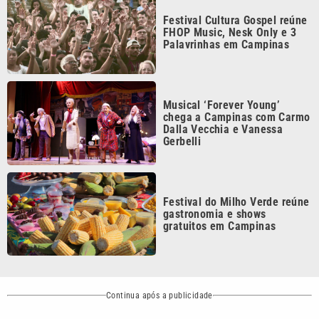
gastronomia e shows
gratuitos em Campinas
Continua após a publicidade
CATEGORIAS
NOS SIGA NAS
REDES
Cotidiano
Esportes
Mundo
Polícia
VTV é afiliada do
SBT na Região
Metropolitana de
Política
Variedades
Campinas e
Baixada Santista.