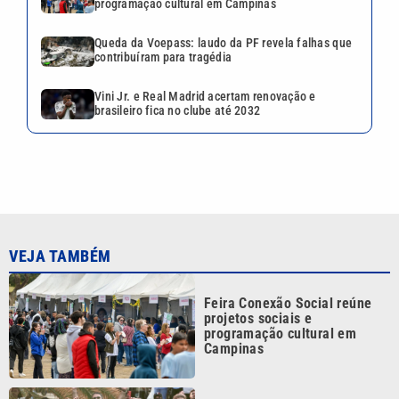
Feira Conexão Social reúne
projetos sociais e
programação cultural em
Campinas
Festival Cultura Gospel reúne
FHOP Music, Nesk Only e 3
Palavrinhas em Campinas
Musical ‘Forever Young’
chega a Campinas com Carmo
Dalla Vecchia e Vanessa
Gerbelli
Festival do Milho Verde reúne