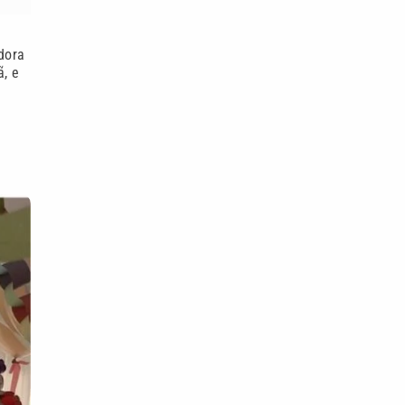
dora
, e