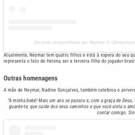
Um post compartilhado por Neymar Jr (@neymarjr
Atualmente, Neymar tem quatro filhos e está à espera do seu q
representa o fato de Helena ser a terceira filha do jogador brasi
Outras homenagens
A mãe de Neymar, Nadine Gonçalves, também celebrou o anivers
“A minha bebê! Mais um ano se passou e, com a graça de Deus,
guarde-te, que cuide dos seus caminhos e que você sinta o am
contar comigo. Si