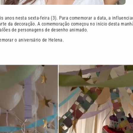
s anos nesta sexta-feira (3). Para comemorar a data, a influencia
 parte da decoração. A comemoração começou no início desta manhã
r balões de personagens de desenho animado.
emorar o aniversário de Helena.