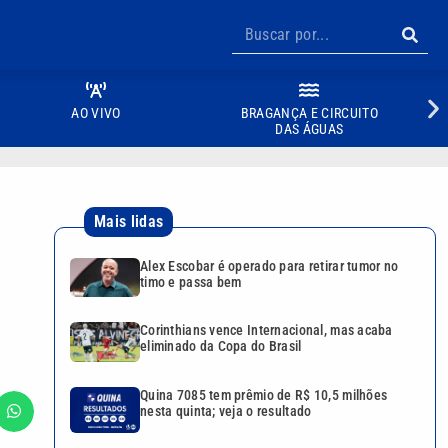
AO VIVO
BRAGANÇA E CIRCUITO
DAS ÁGUAS
Mais lidas
Alex Escobar é operado para retirar tumor no
timo e passa bem
Corinthians vence Internacional, mas acaba
eliminado da Copa do Brasil
Quina 7085 tem prêmio de R$ 10,5 milhões
nesta quinta; veja o resultado