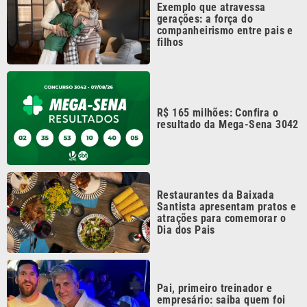
Santista apresentam pratos e
atrações para comemorar o
Dia dos Pais
Pai, primeiro treinador e
empresário: saiba quem foi
Jorge Messi
Continua após a publicidade
CATEGORIAS
NOS SIGA NAS
REDES
Cotidiano
Esportes
Mundo
Polícia
VTV é afiliada do