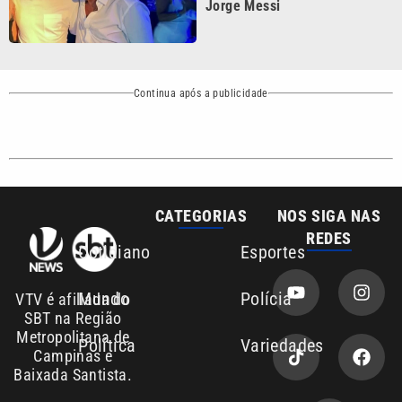
SBT na Região
Metropolitana de
Política
Variedades
Campinas e
Baixada Santista.
Sobre nós
Anuncie agora com a emissora VTV SBT
Área de cobertura que a VTV SBT acompanha:
Entre em contato com a VTV News
Copyright © 2026. Todos os direitos
Política de privacidade
reservados | Empresa de Comunicação PRM
Ltda – CNPJ: 01.773.119.0001-60