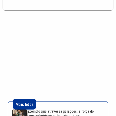
Mais lidas
Exemplo que atravessa gerações: a força do
companheirismo entre pais e filhos
R$ 165 milhões: Confira o resultado da Mega-Sena
3042
Restaurantes da Baixada Santista apresentam
pratos e atrações para comemorar o Dia dos Pais
Menos sol no inverno causa deficiência de
vitamina D? Entenda os riscos
Dívidas de ISSQN em Campinas podem ser
renegociadas até 30 de setembro