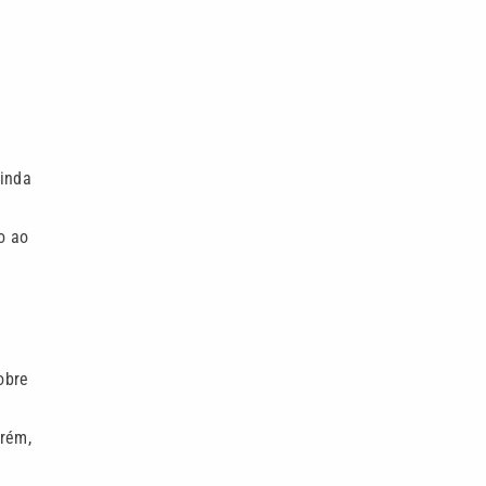
ainda
o ao
obre
orém,