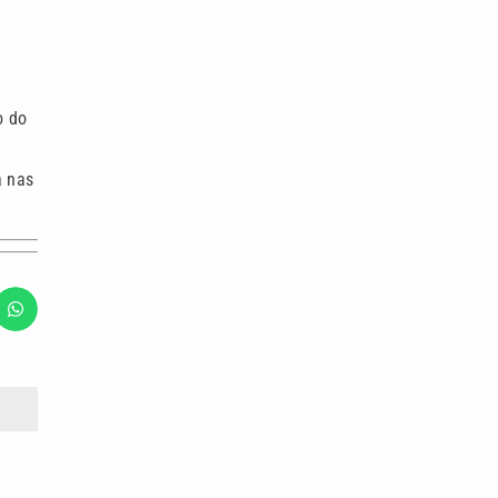
o do
a nas