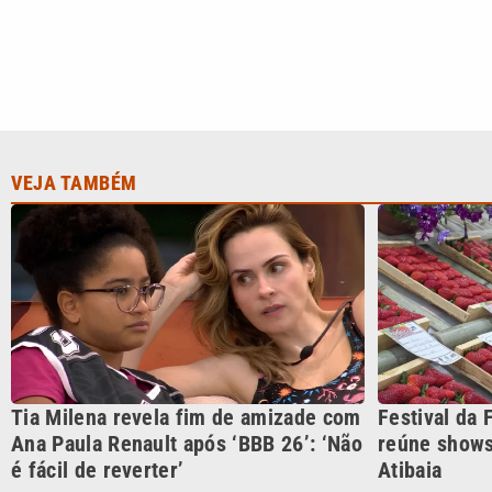
Tia Milena revela fim de amizade com
Festival da 
Ana Paula Renault após ‘BBB 26’: ‘Não
reúne shows
é fácil de reverter’
Atibaia
CATEGORIAS
Cotidian
VTV é afiliada do SBT na
Polícia
Região Metropolitana de
Campinas e Baixada
Santista.