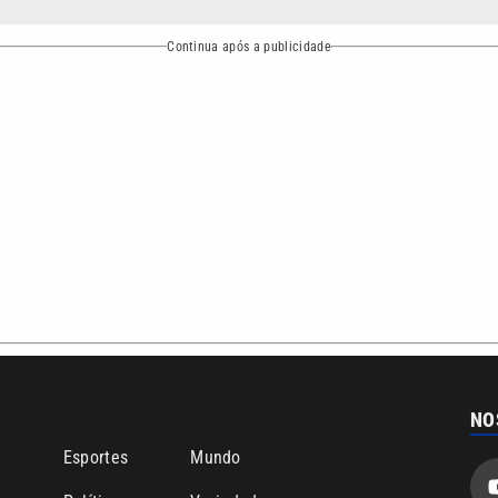
bertura que a VTV SBT acompanha:
Entre em contato com a VTV News
ão PRM Ltda – CNPJ: 01.773.119.0001-60
Política de privacidade