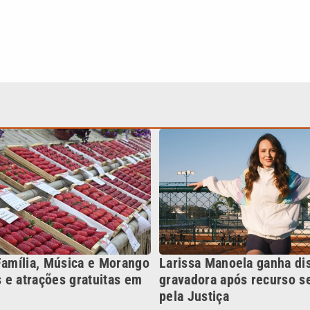
Família, Música e Morango
Larissa Manoela ganha di
 e atrações gratuitas em
gravadora após recurso s
pela Justiça
Continua após a publicidade
NO
o
Esportes
Mundo
Política
Variedades