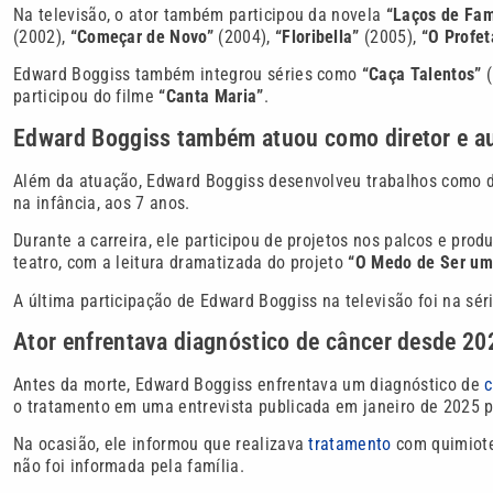
Na televisão, o ator também participou da novela
“Laços de Fam
(2002),
“Começar de Novo”
(2004),
“Floribella”
(2005),
“O Profet
Edward Boggiss também integrou séries como
“Caça Talentos”
(
participou do filme
“Canta Maria”
.
Edward Boggiss também atuou como diretor e a
Além da atuação, Edward Boggiss desenvolveu trabalhos como dire
na infância, aos 7 anos.
Durante a carreira, ele participou de projetos nos palcos e pro
teatro, com a leitura dramatizada do projeto
“O Medo de Ser um
A última participação de Edward Boggiss na televisão foi na sér
Ator enfrentava diagnóstico de câncer desde 20
Antes da morte, Edward Boggiss enfrentava um diagnóstico de
c
o tratamento em uma entrevista publicada em janeiro de 2025 p
Na ocasião, ele informou que realizava
tratamento
com quimioter
não foi informada pela família.