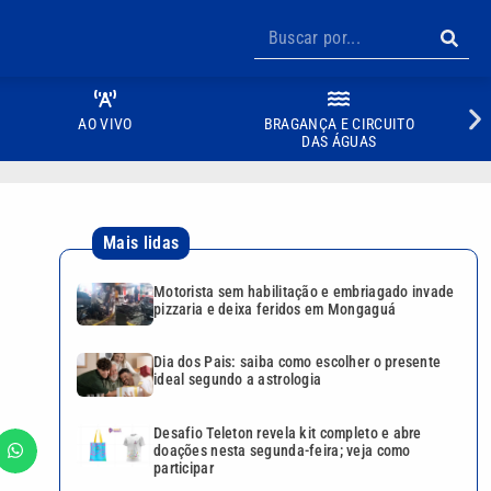
AO VIVO
BRAGANÇA E CIRCUITO
DAS ÁGUAS
Mais lidas
Motorista sem habilitação e embriagado invade
pizzaria e deixa feridos em Mongaguá
Dia dos Pais: saiba como escolher o presente
ideal segundo a astrologia
Desafio Teleton revela kit completo e abre
doações nesta segunda-feira; veja como
participar