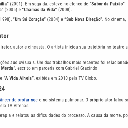
ília”
(2001). Em seguida, esteve no elenco de
“Sabor da Paixão”
a”
(2006) e
“Chamas da Vida”
(2008).
1998),
“Um Só Coração”
(2004) e
“Sob Nova Direção”
. No cinema,
utor
tor, autor e cineasta. O artista iniciou sua trajetória no teatro 
duções audiovisuais. Um dos trabalhos mais recentes foi relacionad
 Merda”
, escrito em parceria com Gabriel Gracindo.
ie
“A Vida Alheia”
, exibida em 2010 pela TV Globo.
24
âncer de orofaringe
e no sistema pulmonar. O próprio ator falou s
ela TV Alfenas.
apia e relatou as dificuldades do processo. A causa da morte, p