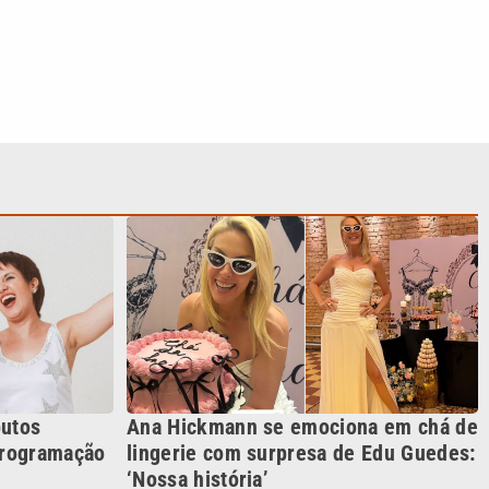
butos
Ana Hickmann se emociona em chá de
programação
lingerie com surpresa de Edu Guedes:
‘Nossa história’
S SIGA NAS REDES