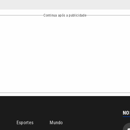
bertura que a VTV SBT acompanha:
Entre em contato com a VTV News
ão PRM Ltda – CNPJ: 01.773.119.0001-60
Política de privacidade