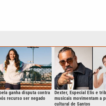
oela ganha disputa contra
Dexter, Especial Elis e tri
pós recurso ser negado
musicais movimentam a 
cultural de Santos
Continua após a publicidade
NO
o
Esportes
Mundo
Política
Variedades