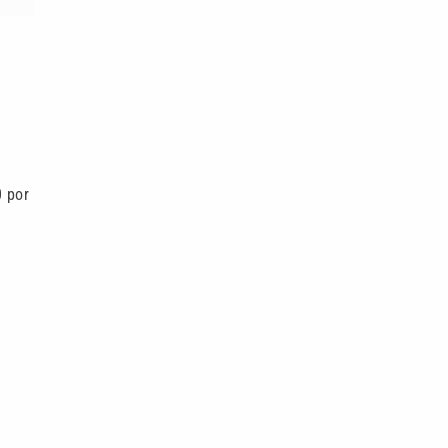
e
0 por