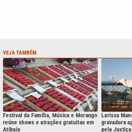
Festival da Família, Música e Morango
Larissa Man
reúne shows e atrações gratuitas em
gravadora a
Atibaia
pela Justiça
CATEGORIAS
Cotidian
VTV é afiliada do SBT na
Polícia
Região Metropolitana de
Campinas e Baixada