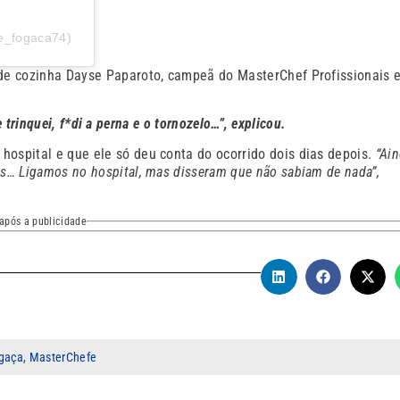
ue_fogaca74)
f de cozinha Dayse Paparoto, campeã do MasterChef Profissionais 
e trinquei, f*di a perna e o tornozelo…”, explicou.
hospital e que ele só deu conta do ocorrido dois dias depois.
“Ai
is… Ligamos no hospital, mas disseram que não sabiam de nada”,
após a publicidade
gaça
,
MasterChefe