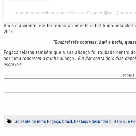
Um post compartilhado por Henrique Fogaça 🥷🔥 (@henriq
Após o acidente, ele foi temporariamente substituído pela che
2016.
“Quebrei três costelas, bati a bacia, quas
Fogaça relatou também que a sua aliança foi roubada dentro do 
por cima roubaram a minha aliança… Fui dar conta dois dias depo
escreveu.
Continua 
acidente de moto Fogaça
,
brasil
,
Destaque Secundário
,
Henrique Fo