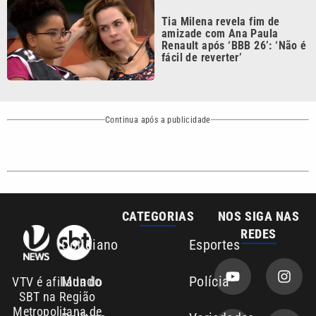
Renault após ‘BBB 26’: ‘Não é
fácil de reverter’
Continua após a publicidade
CATEGORIAS
NOS SIGA NAS
REDES
Cotidiano
Esportes
Mundo
Polícia
VTV é afiliada do
SBT na Região
Metropolitana de
Política
Variedades
Campinas e
Baixada Santista.