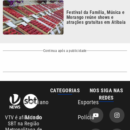
Festival da Família, Música e
Morango reúne shows e
atrações gratuitas em Atibaia
Continua após a publicidade
CATEGORIAS
NOS SIGA NAS
REDES
Cotidiano
Esportes
Mundo
Polícia
VTV é afiliada do
SBT na Região
Metropolitana de
Política
Variedades
Campinas e
Baixada Santista.