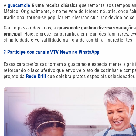
A
guacamole
é uma receita clássica
que remonta aos tempos anti
México. Originalmente, o nome vem do idioma náuatle, onde
“ah
tradicional tornou-se popular em diversas culturas devido ao seu
Com o passar dos anos, a
guacamole ganhou diversas variações
principal
. Hoje, é presença garantida em reuniões familiares, e
simplicidade e versatilidade na hora de combinar ingredientes.
? Participe dos canais VTV News no WhatsApp
Essas características tornam a guacamole especialmente signi
reforçando o laço afetivo que envolve o ato de cozinhar e compar
projeto da
Rede Krill
que celebra pratos especiais selecionados p