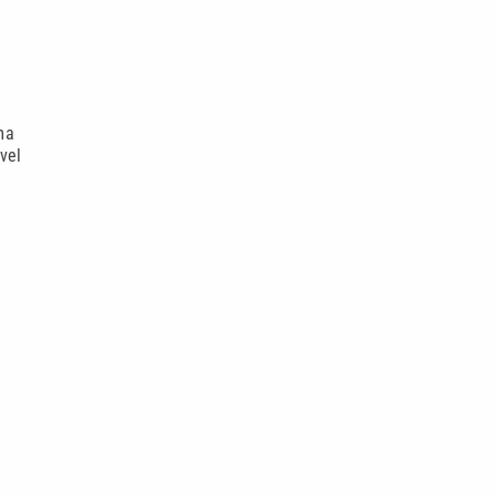
ma
vel