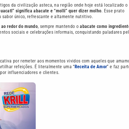
gos da civilização asteca, na região onde hoje está localizado o
uacatl” significa abacate e “molli” quer dizer molho
. Esse prato
 sabor único, refrescante e altamente nutritivo.
 ao redor do mundo
, sempre mantendo o
abacate como ingredient
ventos sociais e celebrações informais, conquistando paladares pe
ficativa por remeter aos momentos vividos com aqueles que amam
tilhar refeições. É literalmente uma “
Receita de Amor
” e faz par
or influenciadores e clientes.