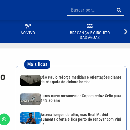
AO VIVO
BRAGANÇA E CIRCUITO
DAS ÁGUAS
Mais lidas
ão
São Paulo reforça medidas e orientações diante
da chegada do ciclone bomba
Juros caem novamente: Copom reduz Selic para
14% ao ano
Arsenal segue de olho, mas Real Madrid
aumenta oferta e fica perto de renovar com Vini
Jr.