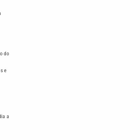
a
io do
os e
dia a