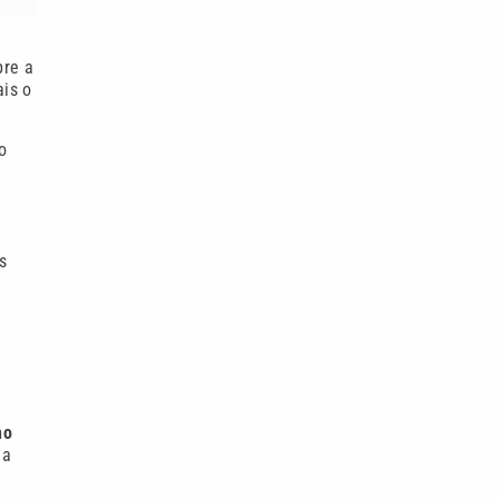
bre a
ais o
o
s
a
no
 a