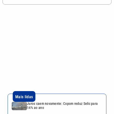
Mais lidas
Juros caem novamente: Copom reduz Selic para
14% ao ano
Arsenal segue de olho, mas Real Madrid aumenta
oferta e fica perto de renovar com Vini Jr.
Corinthians x Internacional: onde assistir ao duelo
decisivo pela Copa do Brasil
Produção e agronegócio oferecem vagas de até
R$ 3 mil na região de Campinas
Indaiatuba aposta em novas estratégias para
ampliar o turismo na cidade