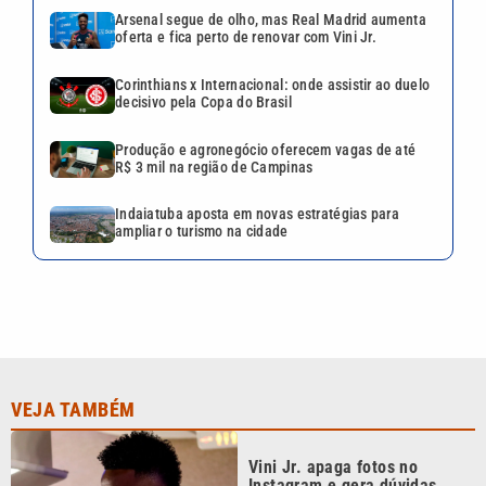
VEJA TAMBÉM
Vini Jr. apaga fotos no
Instagram e gera dúvidas
sobre futuro; nem as de
Virgínia sobraram
Mãe de Virginia Fonseca
revela o que pensa sobre o
namoro da filha com Vini Jr.
Maisa lista homens que não
namoraria e rebate crítica:
‘Jamais abaixaria minha
régua’