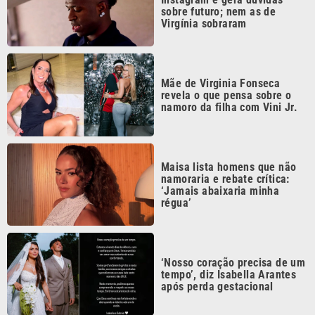
‘Nosso coração precisa de um
tempo’, diz Isabella Arantes
após perda gestacional
Continua após a publicidade
CATEGORIAS
NOS SIGA NAS
REDES
Cotidiano
Esportes
Mundo
Polícia
VTV é afiliada do
SBT na Região
Metropolitana de
Política
Variedades
Campinas e