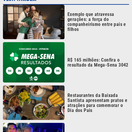
Continua após a publicidade
CATEGORIAS
NOS SIGA NAS
REDES
Cotidiano
Esportes
Mundo
Polícia
VTV é afiliada do
SBT na Região
Metropolitana de
Política
Variedades
Campinas e
Baixada Santista.
Sobre nós
Anuncie agora com a emissora VTV SBT