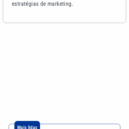
R$ 165 milhões: Confira o resultado da Mega-Sena
3042
Restaurantes da Baixada Santista apresentam
pratos e atrações para comemorar o Dia dos Pais
Menos sol no inverno causa deficiência de
vitamina D? Entenda os riscos
Dívidas de ISSQN em Campinas podem ser
renegociadas até 30 de setembro
VEJA TAMBÉM
Exemplo que atravessa
gerações: a força do
companheirismo entre pais e
filhos