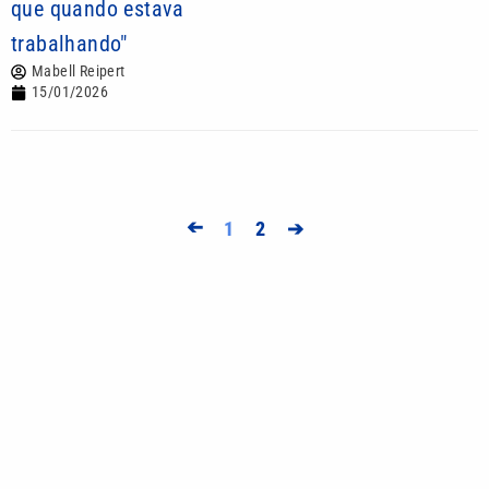
que quando estava
trabalhando"
Mabell Reipert
15/01/2026
➔
1
2
➔
Mais lidas
Pai, primeiro treinador e empresário: saiba quem
foi Jorge Messi
Motorista sem habilitação e embriagado invade
pizzaria e deixa feridos em Mongaguá