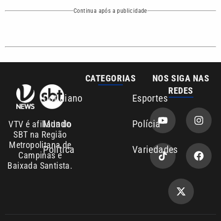
Política
Variedades
Campinas e
Baixada Santista.
Sobre nós
Anuncie agora com a emissora VTV SBT
Área de cobertura que a VTV SBT acompanha:
Entre em contato com a VTV News
Copyright © 2026. Todos os direitos
Política de privacidade
reservados | Empresa de Comunicação PRM
Ltda – CNPJ: 01.773.119.0001-60