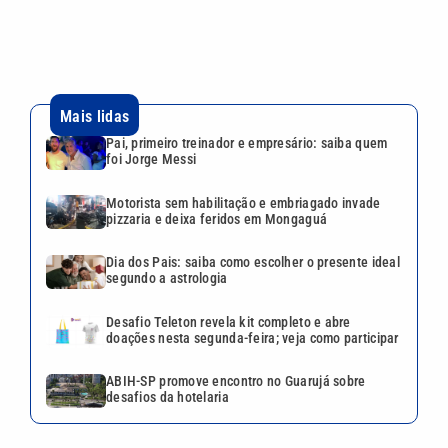
Dia dos Pais: saiba como escolher o presente ideal
segundo a astrologia
Desafio Teleton revela kit completo e abre
doações nesta segunda-feira; veja como participar
ABIH-SP promove encontro no Guarujá sobre
desafios da hotelaria
Continua após a publicidade
CATEGORIAS
NOS SIGA NAS
REDES
Cotidiano
Esportes
Mundo
Polícia
VTV é afiliada do
SBT na Região
Metropolitana de