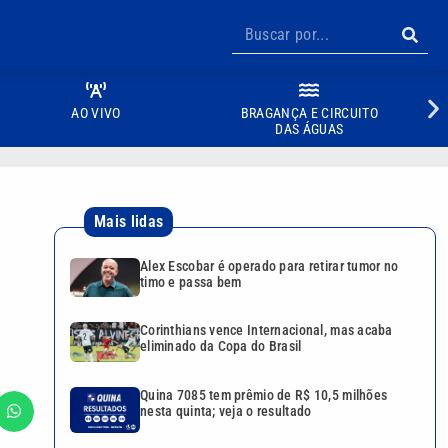
AO VIVO
BRAGANÇA E CIRCUITO
DAS ÁGUAS
Mais lidas
Alex Escobar é operado para retirar tumor no
timo e passa bem
Corinthians vence Internacional, mas acaba
eliminado da Copa do Brasil
Quina 7085 tem prêmio de R$ 10,5 milhões
nesta quinta; veja o resultado