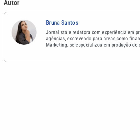
VEJA TAMBÉM
Romance no ar? Ana Castela posta
Virginia Fon
vídeo se arrumando para date
Maria Alice 
misterioso
miniadolesc