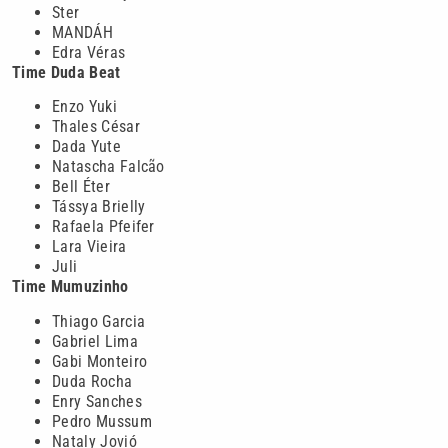
Ster
MANDÁH
Edra Véras
Time Duda Beat
Enzo Yuki
Thales César
Dada Yute
Natascha Falcão
Bell Éter
Tássya Brielly
Rafaela Pfeifer
Lara Vieira
Juli
Time Mumuzinho
Thiago Garcia
Gabriel Lima
Gabi Monteiro
Duda Rocha
Enry Sanches
Pedro Mussum
Nataly Jovió