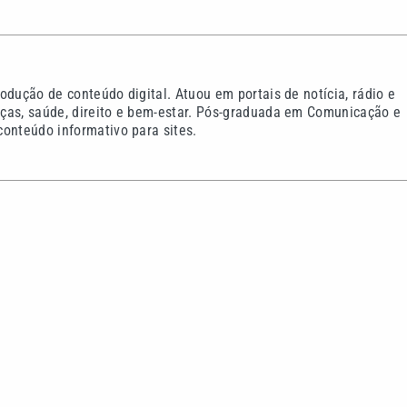
seca publica vídeo de
Poliana Rocha elogia pate
e reage: ‘Nossa
Zé Felipe e Neymar e inte
ente’