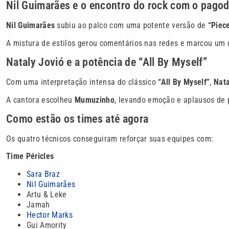
Nil Guimarães e o encontro do rock com o pago
Nil Guimarães
subiu ao palco com uma potente versão de
“Piec
A mistura de estilos gerou comentários nas redes e marcou u
Nataly Jovió e a potência de “All By Myself”
Com uma interpretação intensa do clássico
“All By Myself”
,
Nata
A cantora escolheu
Mumuzinho
, levando emoção e aplausos de p
Como estão os times até agora
Os quatro técnicos conseguiram reforçar suas equipes com:
Time Péricles
Sara Braz
Nil Guimarães
Artu & Leke
Jamah
Hector Marks
Gui Amority