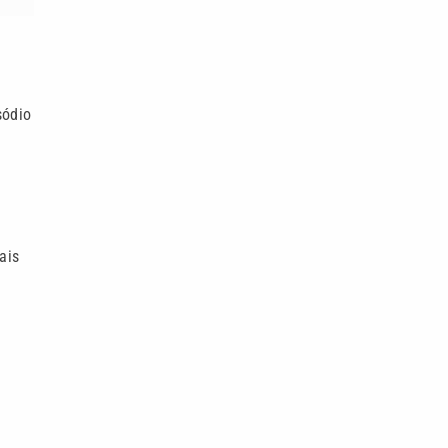
e
sódio
ais