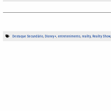
Destaque Secundário
,
Disney+
,
entretenimento
,
reality
,
Reality Show
Autor
Bruna Santos
Jornalista e redatora com experiência em pr
agências, escrevendo para áreas como finan
Marketing, se especializou em produção de c