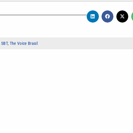
,
SBT
,
The Voice Brasil
odução de conteúdo digital. Atuou em portais de notícia, rádio e
ças, saúde, direito e bem-estar. Pós-graduada em Comunicação e
onteúdo informativo para sites.