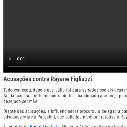
Acusações contra Rayane Figliuzzi
Tudo começou, depois que Júlio foi para as redes sociais acus
Ainda acusou a influenciadora de ter abandonado a criança pou
desejado ser mãe.
Diante das acusações, a influenciadora procurou a delegacia p
advogada Márcia Passalini, que solicitou medida protetiva à Ra
A repórter do
Portal Léo Dias
, Monique Arruda, esteve no local 