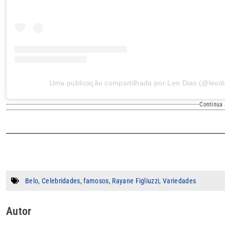
Uma publicação compartilhada por Leo Dias (@leodi
Continua 
Belo
,
Celebridades
,
famosos
,
Rayane Figliuzzi
,
Variedades
Autor