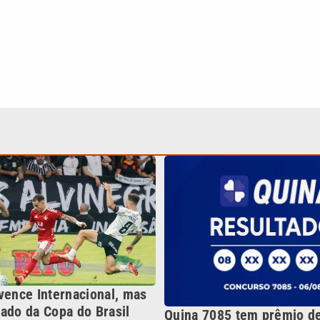
vence Internacional, mas
ado da Copa do Brasil
Quina 7085 tem prêmio de
milhões nesta quinta; vej
Continua após a publicidade
NO
o
Esportes
Mundo