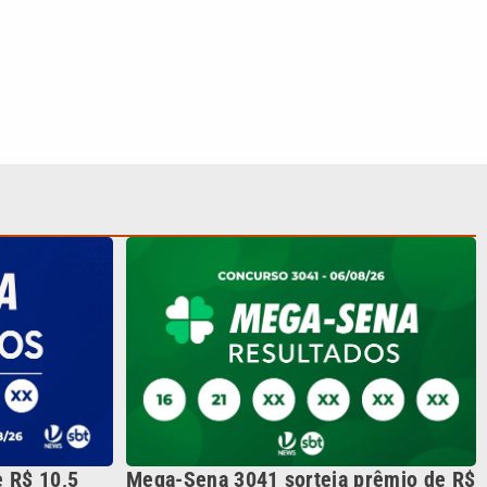
 R$ 10,5
Mega-Sena 3041 sorteia prêmio de R$
a o resultado
150 milhões nesta quinta; veja o
resultado
S SIGA NAS REDES