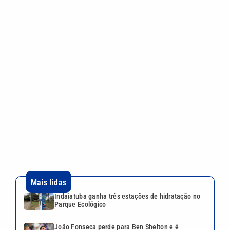
Mais lidas
Indaiatuba ganha três estações de hidratação no
Parque Ecológico
João Fonseca perde para Ben Shelton e é
eliminado nas oitavas do Masters 1000 de
Montreal
Fora de casa, Corinthians vence o Red Bull
Bragantino e encosta no G-5 do Brasileirão
Sem Neymar, Santos perde para o Athletico e entra
na zona de rebaixamento do Brasileirão
Ex-marido de Maria da Penha é preso após dar
entrevista sobre tentativa de feminicídio