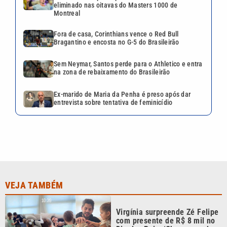
VEJA TAMBÉM
Virgínia surpreende Zé Felipe
com presente de R$ 8 mil no
Dia dos Pais: ‘Chegou em boa
hora’
Pai, primeiro treinador e
empresário: saiba quem foi
Jorge Messi
Tia Milena revela fim de
amizade com Ana Paula
Renault após ‘BBB 26’: ‘Não é
fácil de reverter’