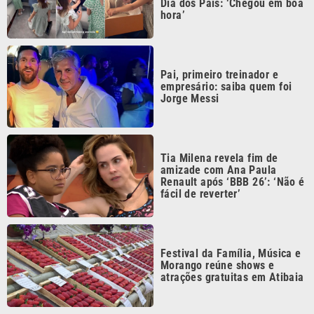
Festival da Família, Música e
Morango reúne shows e
atrações gratuitas em Atibaia
Continua após a publicidade
CATEGORIAS
NOS SIGA NAS
REDES
Cotidiano
Esportes
Mundo
Polícia
VTV é afiliada do
SBT na Região
Metropolitana de
Política
Variedades
Campinas e