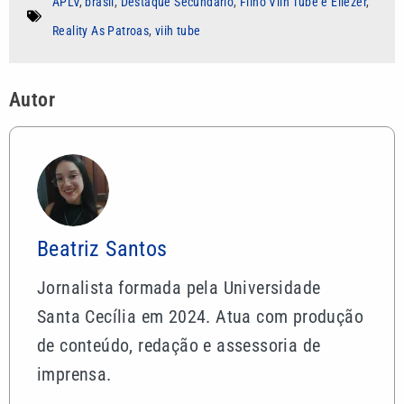
APLV
,
brasil
,
Destaque Secundário
,
Filho Viih Tube e Eliezer
,
Reality As Patroas
,
viih tube
Autor
Beatriz Santos
Jornalista formada pela Universidade
Santa Cecília em 2024. Atua com produção
de conteúdo, redação e assessoria de
imprensa.