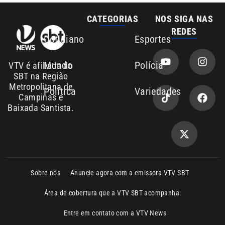
Mundo
Polícia
VTV é afiliada do
SBT na Região
Metropolitana de
Política
Variedades
Campinas e
Baixada Santista.
Sobre nós
Anuncie agora com a emissora VTV SBT
Área de cobertura que a VTV SBT acompanha:
Entre em contato com a VTV News
Copyright © 2026. Todos os direitos
Política de privacidade
reservados | Empresa de Comunicação PRM
Ltda – CNPJ: 01.773.119.0001-60