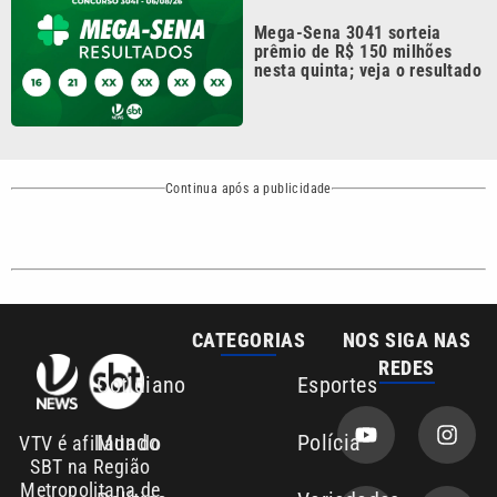
nesta quinta; veja o resultado
Continua após a publicidade
CATEGORIAS
NOS SIGA NAS
REDES
Cotidiano
Esportes
Mundo
Polícia
VTV é afiliada do
SBT na Região
Metropolitana de
Política
Variedades
Campinas e
Baixada Santista.