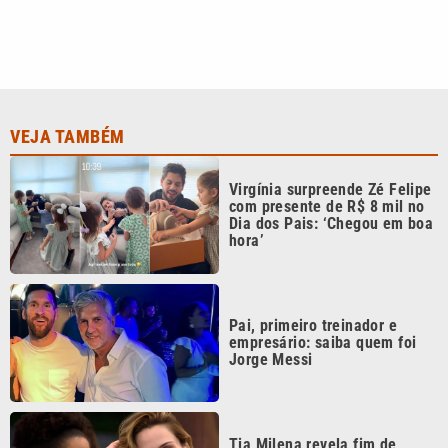
VEJA TAMBÉM
Virgínia surpreende Zé Felipe
com presente de R$ 8 mil no
Dia dos Pais: ‘Chegou em boa
hora’
Pai, primeiro treinador e
empresário: saiba quem foi
Jorge Messi
Tia Milena revela fim de
amizade com Ana Paula
Renault após ‘BBB 26’: ‘Não é
fácil de reverter’