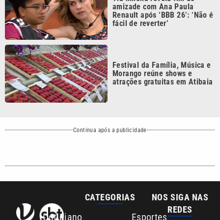
Festival da Família, Música e
Morango reúne shows e
atrações gratuitas em Atibaia
Continua após a publicidade
CATEGORIAS
NOS SIGA NAS
REDES
Cotidiano
Esportes
Mundo
Polícia
VTV é afiliada do
SBT na Região
Metropolitana de
Política
Variedades