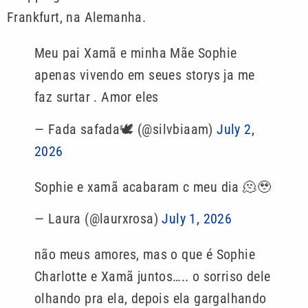
Frankfurt, na Alemanha.
Meu pai Xamã e minha Mãe Sophie
apenas vivendo em seues storys ja me
faz surtar . Amor eles
— Fada safada🕊️ (@silvbiaam)
July 2,
2026
Sophie e xamã acabaram c meu dia 🫠🥹
— Laura (@laurxrosa)
July 1, 2026
não meus amores, mas o que é Sophie
Charlotte e Xamã juntos….. o sorriso dele
olhando pra ela, depois ela gargalhando