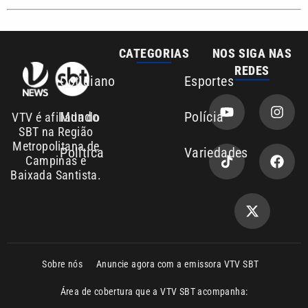
REDES
Cotidiano
Esportes
Mundo
Polícia
VTV é afiliada do
SBT na Região
Metropolitana de
Política
Variedades
Campinas e
Baixada Santista.
Sobre nós
Anuncie agora com a emissora VTV SBT
Área de cobertura que a VTV SBT acompanha:
Entre em contato com a VTV News
Copyright © 2026. Todos os direitos
Política de privacidade