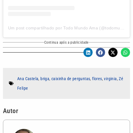
Um post compartilhado por Todo Mundo Ama (@todomundoamaoficial)
Continua após a publicidade
Ana Castela
,
briga
,
caixinha de perguntas
,
flores
,
virginia
,
Zé
Felipe
Autor