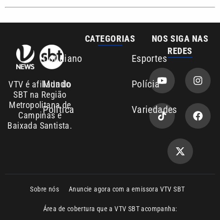
REDES
Cotidiano
Esportes
Mundo
Polícia
VTV é afiliada do
SBT na Região
Metropolitana de
Política
Variedades
Campinas e
Baixada Santista.
Sobre nós
Anuncie agora com a emissora VTV SBT
Área de cobertura que a VTV SBT acompanha:
Entre em contato com a VTV News
Copyright © 2026. Todos os direitos
Política de privacidade