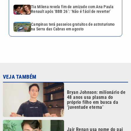
Tia Milena revela fim de amizade com Ana Paula
Renault após ‘BBB 26’: ‘Não é fácil de reverter’
Campinas terá passeios gratuitos de astroturismo
na Serra das Cabras em agosto
VEJA TAMBÉM
Bryan Johnson: milionário de
48 anos usa plasma do
próprio filho em busca da
‘juventude eterna’
Jair Renan usa nome do pai
na urna, declara R$ 187 mil
em bens e não informa
orientação sexual