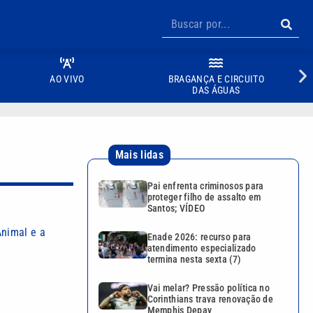
AO VIVO
BRAGANÇA E CIRCUITO
DAS ÁGUAS
Mais lidas
Pai enfrenta criminosos para
proteger filho de assalto em
Santos; VÍDEO
Animal e a
Enade 2026: recurso para
atendimento especializado
termina nesta sexta (7)
Vai melar? Pressão política no
Corinthians trava renovação de
Memphis Depay