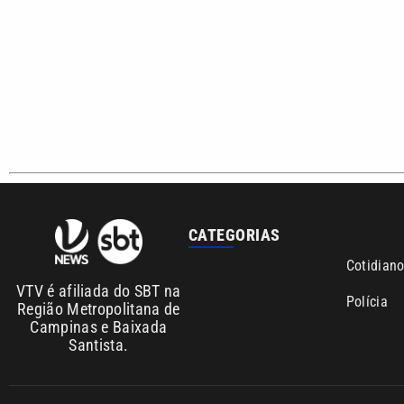
CATEGORIAS
Cotidian
VTV é afiliada do SBT na
Polícia
Região Metropolitana de
Campinas e Baixada
Santista.
Sobre nós
Anuncie agora com a emissora VTV SBT
Área de co
Copyright © 2026. Todos os direitos reservados | Empresa de Comunicaç