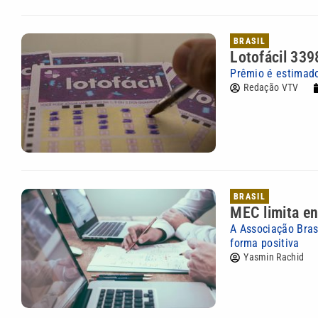
BRASIL
Lotofácil 339
Prêmio é estimad
Redação VTV
BRASIL
MEC limita en
A Associação Bras
forma positiva
Yasmin Rachid