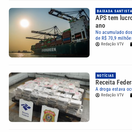
BAIXADA SANTIST
APS tem lucro
ano
No acumulado dos 
de R$ 70,9 milhõe
Redação VTV
NOTÍCIAS
Receita Feder
A droga estava oc
Redação VTV