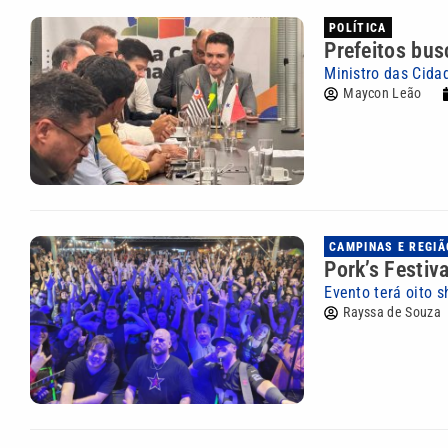
POLÍTICA
Prefeitos bus
Ministro das Cida
Maycon Leão
CAMPINAS E REGIÃ
Pork’s Festiv
Evento terá oito 
Rayssa de Souza