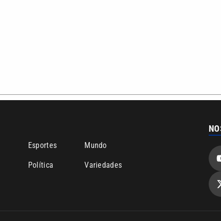
NO
o
Esportes
Mundo
Política
Variedades
bertura que a VTV SBT acompanha:
Entre em contato com a VTV News
ão PRM Ltda – CNPJ: 01.773.119.0001-60
Política de privacidade