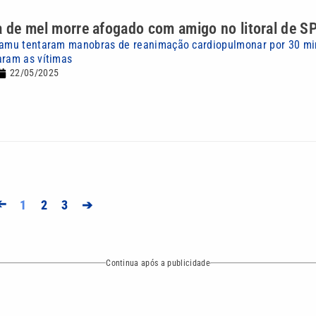
a de mel morre afogado com amigo no litoral de S
 Samu tentaram manobras de reanimação cardiopulmonar por 30 mi
aram as vítimas
22/05/2025
➔
1
2
3
➔
Continua após a publicidade