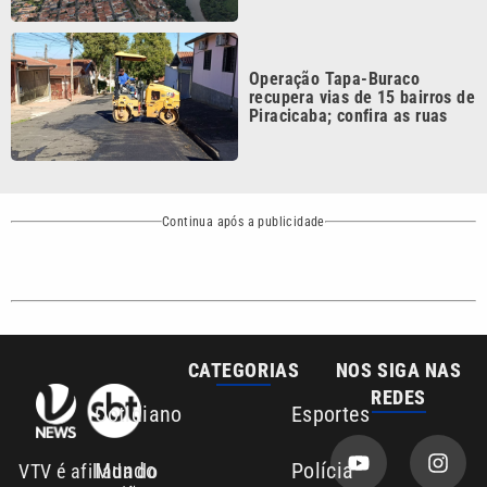
Operação Tapa-Buraco
recupera vias de 15 bairros de
Piracicaba; confira as ruas
Continua após a publicidade
CATEGORIAS
NOS SIGA NAS
REDES
Cotidiano
Esportes
Mundo
Polícia
VTV é afiliada do
SBT na Região
Metropolitana de
Política
Variedades
Campinas e
Baixada Santista.