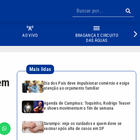
AO VIVO
BRAGANÇA E CIRCUITO
DAS ÁGUAS
Mais lidas
 em
Dia dos Pais deve impulsionar comércio e exige
atenção ao orçamento familiar
Agenda de Campinas: Toquinho, Rodrigo Teaser
e shows movimentam o fim de semana
Sarampo: veja os cuidados e quem deve se
vacinar após alta de casos em SP