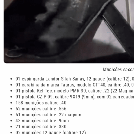
Munições encon
01 espingarda Landor Silah Sanay, 12 gauge (calibre 12), 
⁠01 carabina da marca Taurus, modelo CTT40, calibre .40, 
⁠01 pistola Kel-Tec, modelo PMR-30, calibre .22 (22 Magnu
⁠01 pistola CZ P-09, calibre 9X19 (9mm), com 02 carregado
⁠158 munições calibre .40
⁠62 munições calibre .556
⁠61 munições calibre .22 magnum
⁠43 munições calibre .9mm
⁠21 munições calibre .380
⁠02 munições 12 gauge (calibre 12)