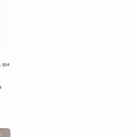
, que
s