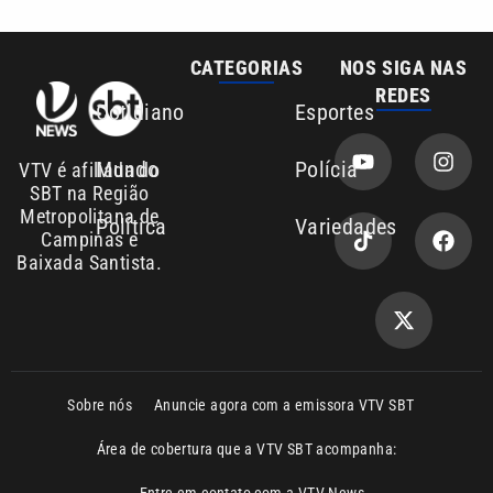
Cotidiano
Esportes
Mundo
Polícia
VTV é afiliada do
SBT na Região
Metropolitana de
Política
Variedades
Campinas e
Baixada Santista.
Sobre nós
Anuncie agora com a emissora VTV SBT
Área de cobertura que a VTV SBT acompanha:
Entre em contato com a VTV News
Copyright © 2026. Todos os direitos
Política de privacidade
reservados | Empresa de Comunicação PRM