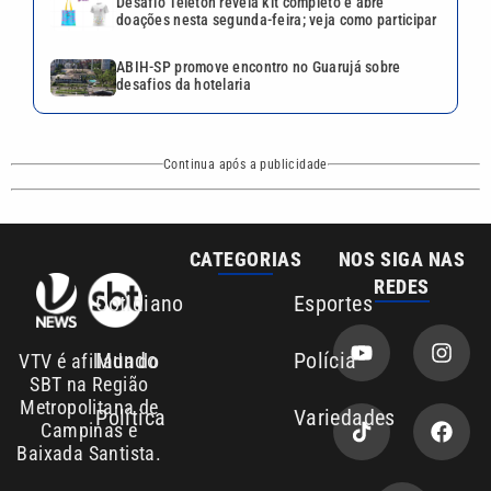
Desafio Teleton revela kit completo e abre
doações nesta segunda-feira; veja como participar
ABIH-SP promove encontro no Guarujá sobre
desafios da hotelaria
Continua após a publicidade
CATEGORIAS
NOS SIGA NAS
REDES
Cotidiano
Esportes
Mundo
Polícia
VTV é afiliada do
SBT na Região
Metropolitana de
Política
Variedades
Campinas e
Baixada Santista.