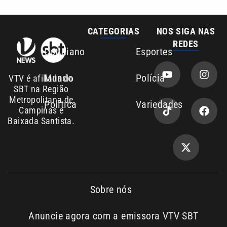
CATEGORIAS
NOS SIGA NAS
REDES
Cotidiano
Esportes
Mundo
Polícia
VTV é afiliada do
SBT na Região
Metropolitana de
Política
Variedades
Campinas e
Baixada Santista.
Sobre nós
Anuncie agora com a emissora VTV SBT