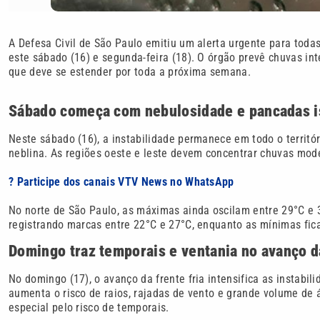
A Defesa Civil de São Paulo emitiu um alerta urgente para toda
este sábado (16) e segunda-feira (18). O órgão prevê chuvas i
que deve se estender por toda a próxima semana.
Sábado começa com nebulosidade e pancadas i
Neste sábado (16), a instabilidade permanece em todo o territór
neblina. As regiões oeste e leste devem concentrar chuvas mod
? Participe dos canais VTV News no WhatsApp
No norte de São Paulo, as máximas ainda oscilam entre 29°C e 
registrando marcas entre 22°C e 27°C, enquanto as mínimas fic
Domingo traz temporais e ventania no avanço da
No domingo (17), o avanço da frente fria intensifica as instab
aumenta o risco de raios, rajadas de vento e grande volume de
especial pelo risco de temporais.