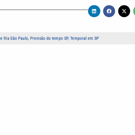
e fria São Paulo
,
Previsão do tempo SP
,
Temporal em SP
dade Católica de Campinas. Comunicativa e curiosa, gosto de ouvir
formar isso em comunicação com sentido. Em constante
fazer bem feito.