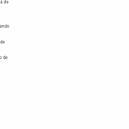
rá de
cando
ode
o de