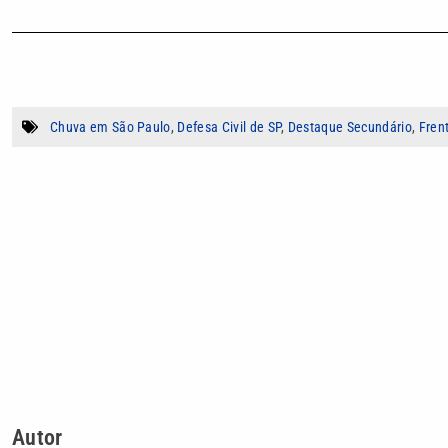
Chuva em São Paulo
,
Defesa Civil de SP
,
Destaque Secundário
,
Frent
Autor
Beatriz Biaggioni
Jornalista formada pela Pontifícia Universi
histórias, aprender com as pessoas e trans
crescimento, com olhar atento e vontade de 