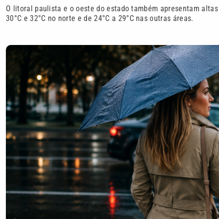
O litoral paulista e o oeste do estado também apresentam alt
30°C e 32°C no norte e de 24°C a 29°C nas outras áreas.