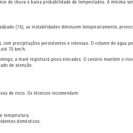
nce de chuva e baixa probabilidade de tempestades. A mínima se
 sábado (16), as instabilidades diminuem temporariamente, provo
), com precipitações persistentes e intensas. O volume de água p
 até 70 km/h.
ingo, a maré registrará picos elevados. O cenário mantém o risc
tado de atenção.
reas de risco. Os técnicos recomendam:
de temperatura;
cidentes domésticos.