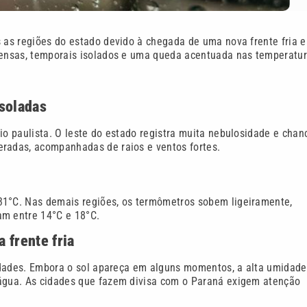
s as regiões do estado devido à chegada de uma nova frente fria e
ntensas, temporais isolados e uma queda acentuada nas temperatur
soladas
io paulista. O leste do estado registra muita nebulosidade e chan
eradas, acompanhadas de raios e ventos fortes.
31°C. Nas demais regiões, os termômetros sobem ligeiramente,
am entre 14°C e 18°C.
 frente fria
ilidades. Embora o sol apareça em alguns momentos, a alta umidade
 água. As cidades que fazem divisa com o Paraná exigem atenção