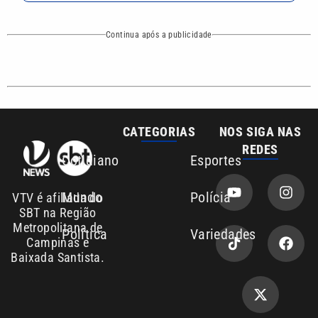
Metropolitana de
Política
Variedades
Campinas e
Baixada Santista.
Sobre nós
Anuncie agora com a emissora VTV SBT
Área de cobertura que a VTV SBT acompanha:
Entre em contato com a VTV News
Copyright © 2026. Todos os direitos
Política de privacidade
reservados | Empresa de Comunicação PRM
Ltda – CNPJ: 01.773.119.0001-60