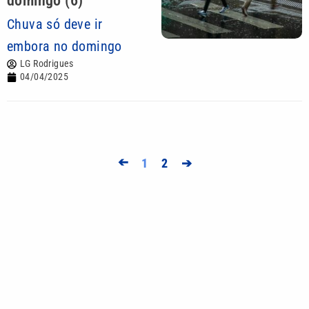
domingo (6)
Chuva só deve ir
embora no domingo
LG Rodrigues
04/04/2025
➔
1
2
➔
Mais lidas
Menos sol no inverno causa deficiência de
vitamina D? Entenda os riscos
Dívidas de ISSQN em Campinas podem ser
renegociadas até 30 de setembro