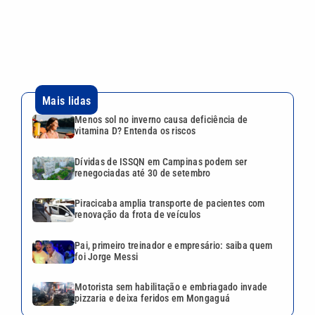
Piracicaba amplia transporte de pacientes com
renovação da frota de veículos
Pai, primeiro treinador e empresário: saiba quem
foi Jorge Messi
Motorista sem habilitação e embriagado invade
pizzaria e deixa feridos em Mongaguá
Continua após a publicidade
CATEGORIAS
NOS SIGA NAS
REDES
Cotidiano
Esportes
Mundo
Polícia
VTV é afiliada do
SBT na Região