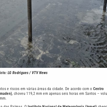
Foto: LG Rodrigues / VTV News
tos e riscos em várias áreas da cidade. De acordo com o
Centro
emaden)
, choveu 119,2 mm em apenas seis horas em Santos – vol
 mm.
lha das Palmas. O
Instituto Nacional de Meteorologia (Inmet)
chego