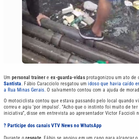
Um
personal trainer
e
ex-guarda-vidas
protagonizou um ato de 
Santista
. Fábio Caracciolo resgatou um
idoso que havia caído 
a Rua Minas Gerais.
O salvamento contou com a ajuda de morador
O motociclista contou que estava passando pelo local quando vi
correu e agiu ‘por impulso’. “Acho que o instinto foi muito de t
iniciativa”, disse em entrevista ao apresentador Victor Faccioli n
? Participe dos canais VTV News no WhatsApp
Durante o
resgate
, Fábio se apoiou em um cano para alcançar o