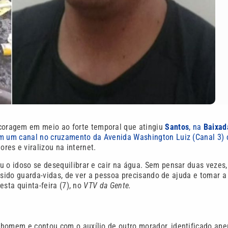
coragem em meio ao forte temporal que atingiu
Santos
, na
Baixad
em um canal no cruzamento da Avenida Washington Luiz (Canal 3)
es e viralizou na internet.
u o idoso se desequilibrar e cair na água. Sem pensar duas vezes,
er sido guarda-vidas, de ver a pessoa precisando de ajuda e tomar a
esta quinta-feira (7), no
VTV da Gente.
 homem e contou com o auxílio de outro morador, identificado ap