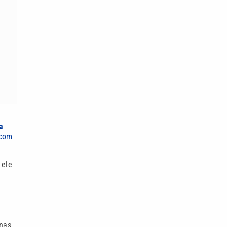
a
 com
 ele
enas