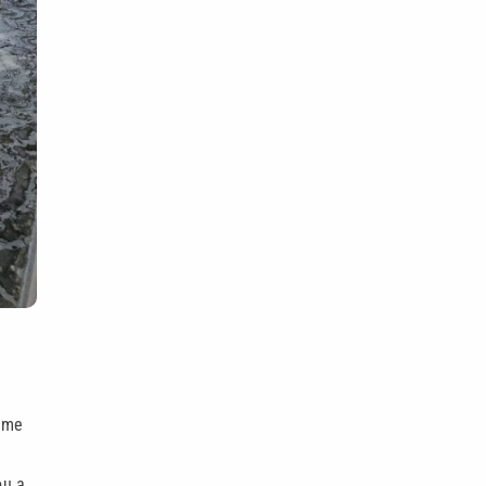
ume
u a