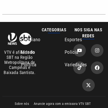
CATEGORIAS
NOS SIGA NAS
REDES
Cotidiano
Esportes
Mundo
Polícia
VTV é afiliada do
SBT na Região
Metropolitana de
Política
Variedades
Campinas e
Baixada Santista.
Sobre nós
Anuncie agora com a emissora VTV SBT
Área de cobertura que a VTV SBT acompanha: