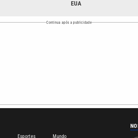
bertura que a VTV SBT acompanha:
Entre em contato com a VTV News
ão PRM Ltda – CNPJ: 01.773.119.0001-60
Política de privacidade