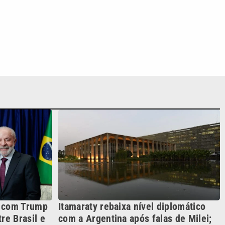
a com Trump
Itamaraty rebaixa nível diplomático
re Brasil e
com a Argentina após falas de Milei;
entenda
S SIGA NAS REDES