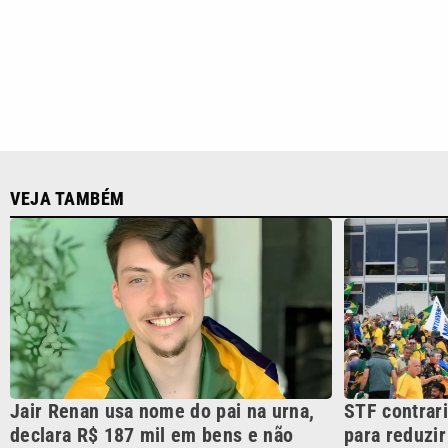
Jair Renan usa nome do pai na urna,
STF contrar
declara R$ 187 mil em bens e não
para reduzir
informa orientação sexual
janeiro
CATEGORIAS
Cotidian
VTV é afiliada do SBT na
Polícia
Região Metropolitana de