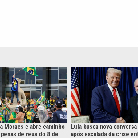
ia Moraes e abre caminho
Lula busca nova convers
 penas de réus do 8 de
após escalada da crise ent
EUA
Continua após a publicidade
NO
o
Esportes
Mundo
Política
Variedades