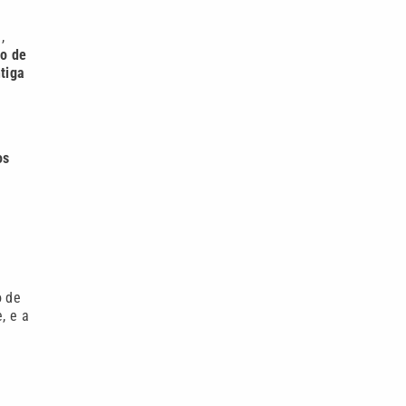
,
do de
tiga
os
o de
, e a