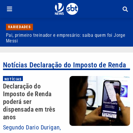
VARIEDADES
Pai, primeiro treinador e empresário: saiba quem foi Jorge
M
Messi
d
Notícias Declaração do Imposto de Renda
NOTÍCIAS
Declaração do
Imposto de Renda
poderá ser
dispensada em três
anos
Segundo Dario Durigan,