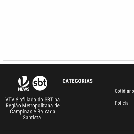
CATEGORIAS
Cotidian
VTV é afiliada do SBT na
Polícia
Região Metropolitana de
Campinas e Baixada
Santista.
Sobre nós
Anuncie agora com a emissora VTV SBT
Área de co
Copyright © 2026. Todos os direitos reservados | Empresa de Comunicaç