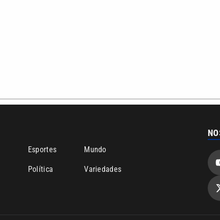
NO
o
Esportes
Mundo
Política
Variedades
bertura que a VTV SBT acompanha:
Entre em contato com a VTV News
ão PRM Ltda – CNPJ: 01.773.119.0001-60
Política de privacidade