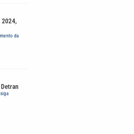
 2024,
amento da
 Detran
osiga