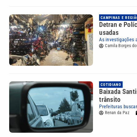
CAMPINAS E REGIÃ
Detran e Polí
usadas
As investigações 
Camila Borges do
COTIDIANO
Baixada Santi
trânsito
Prefeituras busca
Renan da Paz