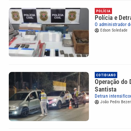
POLÍCIA
Polícia e Det
O administrador d
Edson Soledade
COTIDIANO
Operação do D
Santista
Detran intensific
João Pedro Bezer