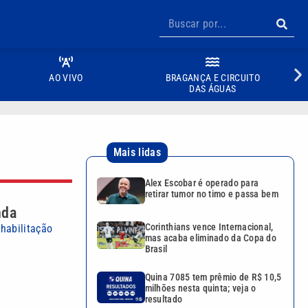
AO VIVO
BRAGANÇA E CIRCUITO
DAS ÁGUAS
Mais lidas
Alex Escobar é operado para
retirar tumor no timo e passa bem
nda
Corinthians vence Internacional,
 habilitação
mas acaba eliminado da Copa do
Brasil
Quina 7085 tem prêmio de R$ 10,5
milhões nesta quinta; veja o
resultado