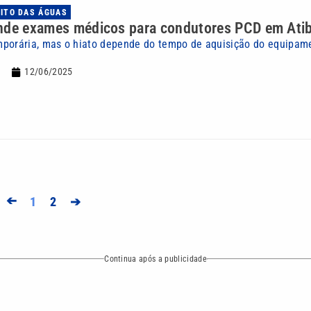
UITO DAS ÁGUAS
nde exames médicos para condutores PCD em Atib
mporária, mas o hiato depende do tempo de aquisição do equipam
12/06/2025
➔
1
2
➔
Continua após a publicidade