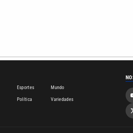
NO
o
Esportes
Mundo
Política
Variedades
bertura que a VTV SBT acompanha:
Entre em contato com a VTV News
ão PRM Ltda – CNPJ: 01.773.119.0001-60
Política de privacidade