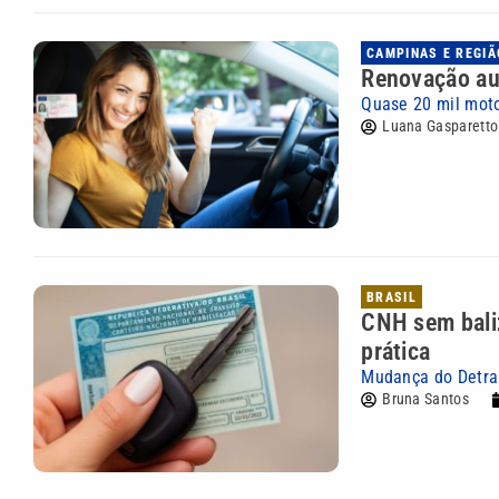
CAMPINAS E REGIÃ
Renovação au
Quase 20 mil moto
Luana Gasparetto
BRASIL
CNH sem bali
prática
Mudança do Detran
Bruna Santos