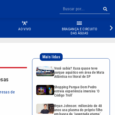
AO VIVO
BRAGANÇA E CIRCUITO
DAS ÁGUAS
Mais lidas
Você sabia? Xuxa quase teve
parque aquático em área de Mata
Atlântica no litoral de SP
esas
Shopping Parque Dom Pedro
estreia experiência imersiva ‘O
presas de
Código Troll’
Bryan Johnson: milionário de 48
anos usa plasma do próprio filho
em busca da ‘juventude eterna’