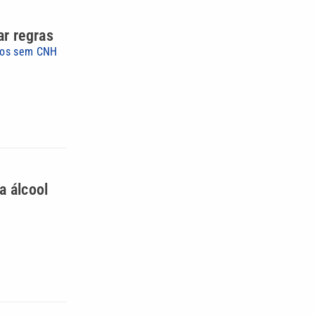
r regras
iros sem CNH
a álcool