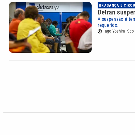
BRAGANÇA E CIRC
Detran suspe
A suspensão é te
requerido.
Iago Yoshimi Seo