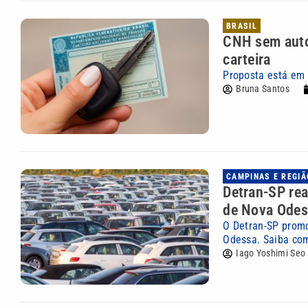
BRASIL
CNH sem autoe
carteira
Proposta está em 
Bruna Santos
CAMPINAS E REGIÃ
Detran-SP rea
de Nova Ode
O Detran-SP promo
Odessa. Saiba com
Iago Yoshimi Seo