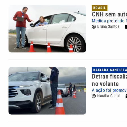
BRASIL
CNH sem auto
Medida pretende fa
Bruna Santos
BAIXADA SANTIST
Detran fiscal
no volante
A ação foi promov
Natália Cuqui