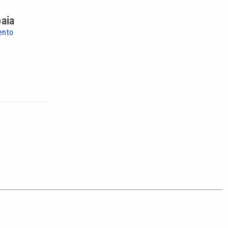
aia
ento