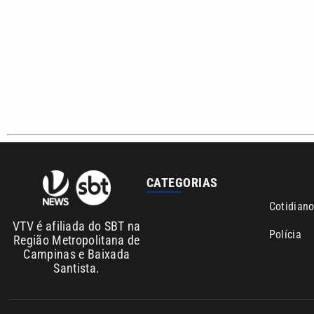
CATEGORIAS
Cotidian
VTV é afiliada do SBT na
Polícia
Região Metropolitana de
Campinas e Baixada
Santista.
Sobre nós
Anuncie agora com a emissora VTV SBT
Área de co
Copyright © 2026. Todos os direitos reservados | Empresa de Comunicaç