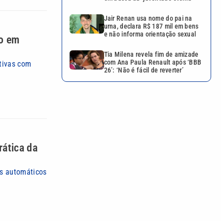
Jair Renan usa nome do pai na
urna, declara R$ 187 mil em bens
e não informa orientação sexual
so em
Tia Milena revela fim de amizade
com Ana Paula Renault após ‘BBB
tivas com
26’: ‘Não é fácil de reverter’
rática da
os automáticos