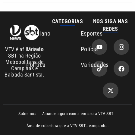
CATEGORIAS
NOS SIGA NAS
REDES
Cotidiano
Esportes
Mundo
Polícia
VTV é afiliada do
SBT na Região
Metropolitana de
Política
Variedades
Campinas e
Baixada Santista.
Sobre nós
Anuncie agora com a emissora VTV SBT
Área de cobertura que a VTV SBT acompanha:
Entre em contato com a VTV News