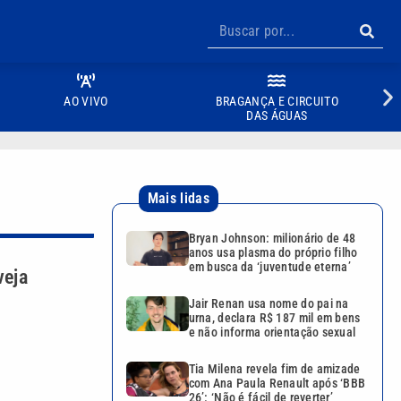
AO VIVO
BRAGANÇA E CIRCUITO
DAS ÁGUAS
Mais lidas
Bryan Johnson: milionário de 48
anos usa plasma do próprio filho
em busca da ‘juventude eterna’
veja
Jair Renan usa nome do pai na
urna, declara R$ 187 mil em bens
e não informa orientação sexual
Tia Milena revela fim de amizade
com Ana Paula Renault após ‘BBB
26’: ‘Não é fácil de reverter’