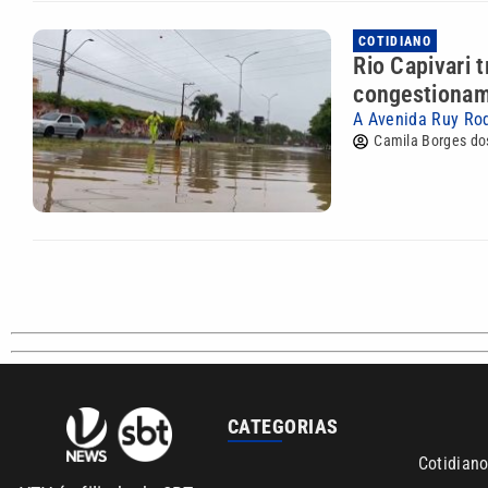
COTIDIANO
Rio Capivari 
congestiona
A Avenida Ruy Rod
Camila Borges do
CATEGORIAS
Cotidian