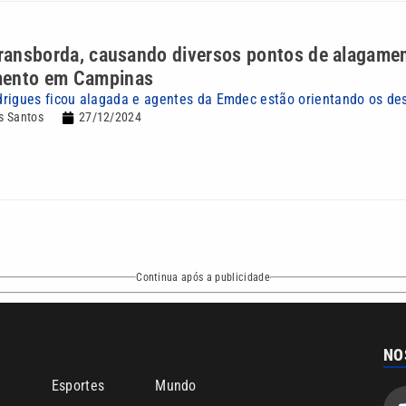
transborda, causando diversos pontos de alagame
mento em Campinas
rigues ficou alagada e agentes da Emdec estão orientando os de
s Santos
27/12/2024
Continua após a publicidade
NO
o
Esportes
Mundo