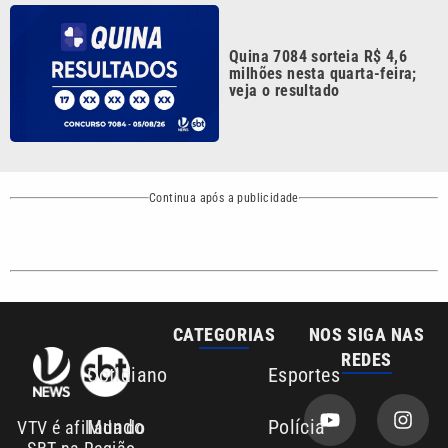
Quina 7084 sorteia R$ 4,6
milhões nesta quarta-feira;
veja o resultado
Continua após a publicidade
CATEGORIAS
NOS SIGA NAS
REDES
Cotidiano
Esportes
Mundo
Polícia
VTV é afiliada do
SBT na Região
Metropolitana de
Política
Variedades
Campinas e