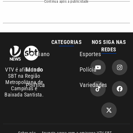
Continua após a publicidade
CATEGORIAS
NOS SIGA NAS
REDES
Cotidiano
Esportes
Mundo
Polícia
VTV é afiliada do
SBT na Região
Metropolitana de
Política
Variedades
Campinas e
Baixada Santista.
Sobre nós
Anuncie agora com a emissora VTV SBT
Área de cobertura que a VTV SBT acompanha: